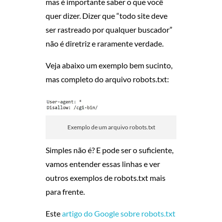
mas é importante saber o que você
A
quer dizer. Dizer que “todo site deve
ser rastreado por qualquer buscador”
I
não é diretriz e raramente verdade.
M
Veja abaixo um exemplo bem sucinto,
mas completo do arquivo robots.txt:
P
O
R
Exemplo de um arquivo robots.txt
T
Simples não é? E pode ser o suficiente,
vamos entender essas linhas e ver
Â
outros exemplos de robots.txt mais
para frente.
N
Este
artigo do Google sobre robots.txt