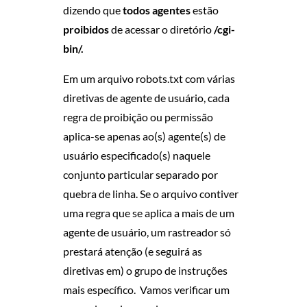
dizendo que
todos agentes
estão
N
proibidos
de acessar o diretório
/cgi-
I
bin/.
S
Em um arquivo robots.txt com várias
diretivas de agente de usuário, cada
M
regra de proibição ou permissão
aplica-se apenas ao(s) agente(s) de
O
usuário especificado(s) naquele
S
conjunto particular separado por
quebra de linha. Se o arquivo contiver
D
uma regra que se aplica a mais de um
agente de usuário, um rastreador só
E
prestará atenção (e seguirá as
B
diretivas em) o grupo de instruções
mais específico. Vamos verificar um