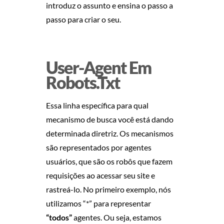
C
introduz o assunto e ensina o passo a
passo para criar o seu.
I
A
User-Agent Em
C
Robots.txt
O
Essa linha específica para qual
M
mecanismo de busca você está dando
determinada diretriz. Os mecanismos
M
são representados por agentes
usuários, que são os robôs que fazem
E
requisições ao acessar seu site e
C
rastreá-lo. No primeiro exemplo, nós
utilizamos “*” para representar
A
“todos”
agentes. Ou seja, estamos