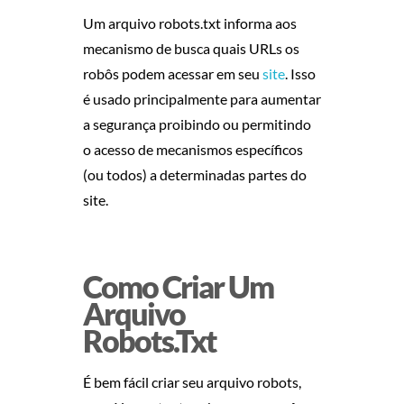
S
Um arquivo robots.txt informa aos
E
mecanismo de busca quais URLs os
robôs podem acessar em seu
site
. Isso
U
é usado principalmente para aumentar
a segurança proibindo ou permitindo
S
o acesso de mecanismos específicos
I
(ou todos) a determinadas partes do
site.
T
E
Como Criar Um
E
Arquivo
Robots.txt
S
U
É bem fácil criar seu arquivo robots,