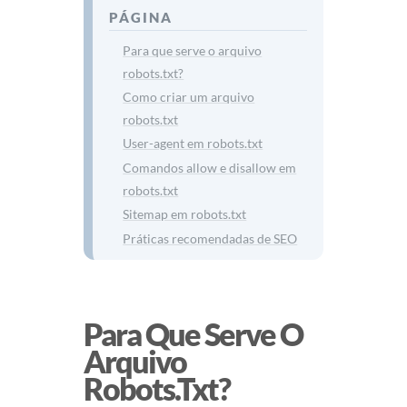
PÁGINA
O
Para que serve o arquivo
T
robots.txt?
Como criar um arquivo
S
robots.txt
User-agent em robots.txt
.
Comandos allow e disallow em
robots.txt
T
Sitemap em robots.txt
X
Práticas recomendadas de SEO
T
N
Para Que Serve O
Arquivo
O
Robots.txt?