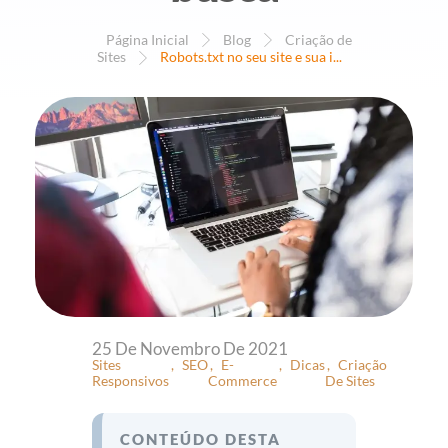
Página Inicial
Blog
Criação de
Sites
Robots.txt no seu site e sua i...
R
25 De Novembro De 2021
Sites
SEO
E-
Dicas
Criação
O
Responsivos
Commerce
De Sites
B
CONTEÚDO DESTA