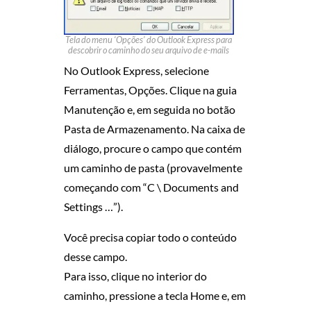
L
Tela do menu ‘Opções’ do Outlook Express para
O
descobrir o caminho do seu arquivo de e-mails
No Outlook Express, selecione
O
Ferramentas, Opções. Clique na guia
K
Manutenção e, em seguida no botão
Pasta de Armazenamento. Na caixa de
E
diálogo, procure o campo que contém
um caminho de pasta (provavelmente
X
começando com “C \ Documents and
P
Settings …”).
R
Você precisa copiar todo o conteúdo
desse campo.
E
Para isso, clique no interior do
caminho, pressione a tecla Home e, em
S