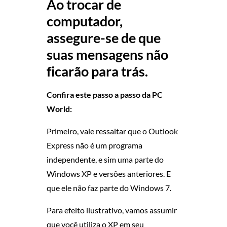
Ao trocar de
M
computador,
O
assegure-se de que
suas mensagens não
V
ficarão para trás.
E
Confira este passo a passo da PC
R
World:
M
Primeiro, vale ressaltar que o Outlook
Express não é um programa
E
independente, e sim uma parte do
Windows XP e versões anteriores. E
N
que ele não faz parte do Windows 7.
S
Para efeito ilustrativo, vamos assumir
A
que você utiliza o XP em seu