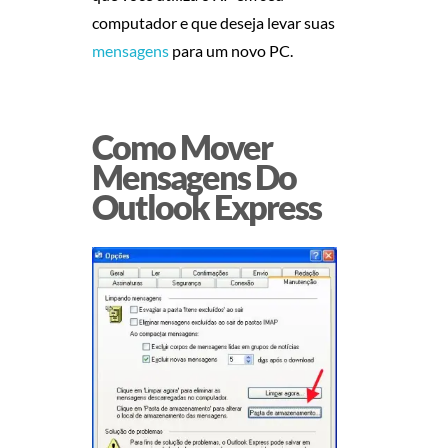
computador e que deseja levar suas
G
mensagens
para um novo PC.
E
N
Como Mover
Mensagens Do
S
Outlook Express
D
O
O
U
T