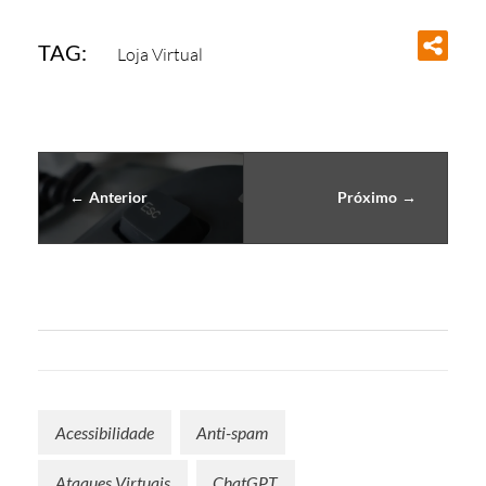
L
TAG:
Loja Virtual
E
T
R
Anterior
Próximo
Ô
N
I
C
O
Acessibilidade
Anti-spam
Ataques Virtuais
ChatGPT