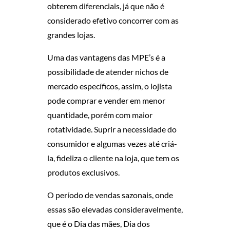
obterem diferenciais, já que não é
S
considerado efetivo concorrer com as
grandes lojas.
D
Uma das vantagens das MPE’s é a
A
possibilidade de atender nichos de
S
mercado específicos, assim, o lojista
pode comprar e vender em menor
P
quantidade, porém com maior
rotatividade. Suprir a necessidade do
M
consumidor e algumas vezes até criá-
E
la, fideliza o cliente na loja, que tem os
produtos exclusivos.
S
O período de vendas sazonais, onde
N
essas são elevadas consideravelmente,
que é o Dia das mães, Dia dos