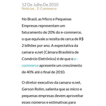
A
12 De Julho De 2010
Noticias
E-Commerce
S
No Brasil, as Micro e Pequenas
V
Empresas representam um
faturamento de 20% do e-commerce,
A
o que equivale a receita de cerca de R$
N
2 bilhões por ano. A expectativa da
camara-e.net (Câmara Brasileira de
T
Comércio Eletrônico) é de que o
e–
commerce
apresente um crescimento
A
de 40% até o final de 2010.
G
O diretor executivo da camara-e.net,
Gerson Rolim, salienta que as micro e
E
pequenas empresas devem aproveitar
N
esses números e estimativas para