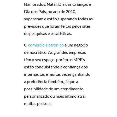
O
Namorados, Natal, Dia das Crianças e
Dia dos Pais, no ano de 2010,
C
superaram e estão superando todas as
O
previsões que foram feitas pelos sites
de pesquisas e estatísticas.
M
O
comércio eletrônico
é um negócio
É
democrático. As grandes empresas
têm o seu espaço, porém as MPE’s
R
estão conquistando a confiança dos
C
internautas e muitas vezes ganhando
a preferência também, já que a
I
possibilidade de um atendimento
personalizado ou mais íntimo atrai
O
muitas pessoas.
E