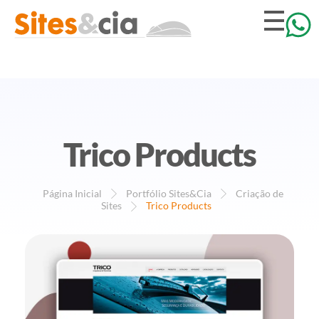
Trico Products
Página Inicial
Portfólio Sites&Cia
Criação de
Sites
Trico Products