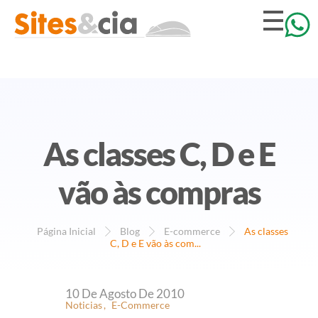
As classes C, D e E
vão às compras
Página Inicial
Blog
E-commerce
As classes
C, D e E vão às com...
A
10 De Agosto De 2010
Noticias
E-Commerce