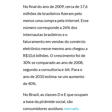
S
No final do ano de 2009, cerca de 17,6
C
milhões de brasileiros fizeram pelo
menos uma compra pela internet. Esse
L
número corresponde a 26% dos
A
internautas brasileiros e o
faturamento em vendas do comércio
S
eletrônico nesse mesmo ano chegou a
R$10,6 bilhões. O crescimento foi de
S
30% se comparado ao ano de 2008,
E
segundo a consultoria e-bit. Para o
ano de 2010 estima-se um aumento
S
de 40%.
C
No Brasil, as classes D e E que ocupam
a base da pirâmide social, são
,
consumidores assíduos
mercado