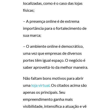
localizadas, como é o caso das lojas
R
físicas;
U
– A presença online é de extrema
importância para o fortalecimento de
M
sua marca;
A
– O ambiente online é democrático,
L
uma vez que empresas de diversos
portes têm igual espaço. O negócio é
O
saber aproveitá-lo da melhor maneira.
J
Não faltam bons motivos para abrir
uma
loja virtual
. Os citados acima são
A
apenas os principais. Seu
empreendimento ganha mais
V
visibilidade, intensifica a atuação e vê