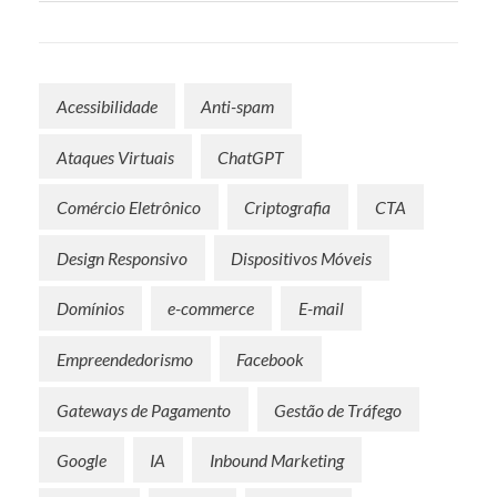
I
M
Acessibilidade
Anti-spam
P
Ataques Virtuais
ChatGPT
O
Comércio Eletrônico
Criptografia
CTA
R
Design Responsivo
Dispositivos Móveis
T
Domínios
e-commerce
E-mail
A
Empreendedorismo
Facebook
N
Gateways de Pagamento
Gestão de Tráfego
T
Google
IA
Inbound Marketing