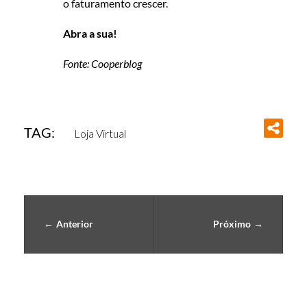
I
o faturamento crescer.
R
Abra a sua!
Fonte: Cooperblog
T
U
A
TAG:
Loja Virtual
L
É
T
Anterior
Próximo
Ã
O